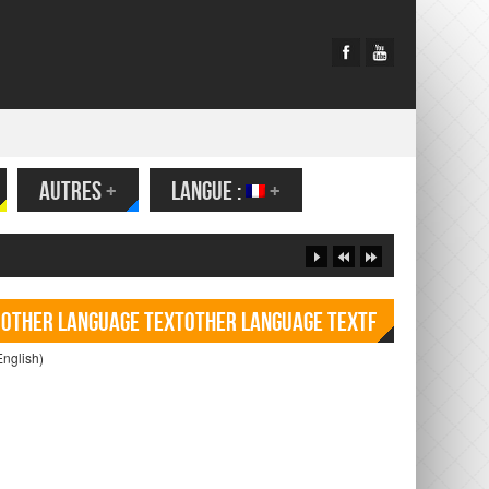
AUTRES
+
LANGUE :
+
Other language TextOther language Textf
English)