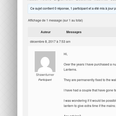
Ce sujet contient 0 réponse, 1 participant et a été mis à jour 
Affichage de 1 message (sur 1 au total)
Auteur
Messages
décembre 8, 2017 à 7:53 am
Hi,
Over the years I have purchased a
Lanterns.
Shawnturner
They are permanently fixed to the wal
Participant
I have had a couple that have gone f
I was wondering if it would be possible
lantern to give extra time if the mains
Any advice?