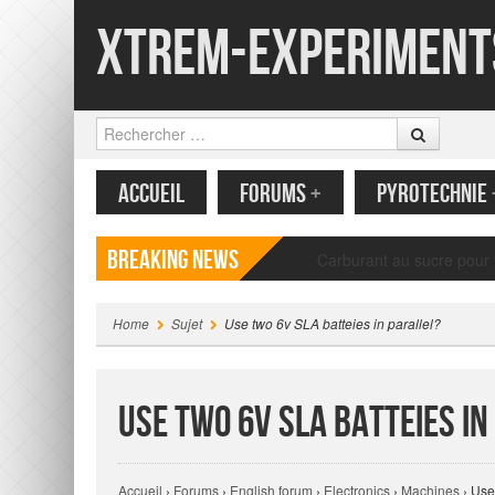
Xtrem-Experiment
Rechercher
MENU
CONTENU PRINCIPAL
ACCUEIL
FORUMS
+
PYROTECHNIE
Breaking News
Papillon volant en papier
Home
Sujet
Use two 6v SLA batteies in parallel?
Use two 6v SLA batteies in
Accueil
›
Forums
›
English forum
›
Electronics
›
Machines
›
Use 