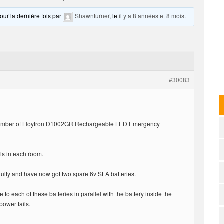
pour la dernière fois par
Shawnturner
, le
il y a 8 années et 8 mois
.
#30083
 number of Lloytron D1002GR Rechargeable LED Emergency
ls in each room.
aulty and have now got two spare 6v SLA batteries.
 to each of these batteries in parallel with the battery inside the
 power fails.