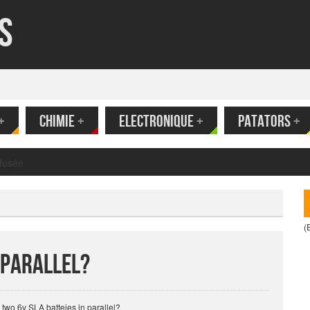
s
+
CHIMIE
+
ELECTRONIQUE
+
PATATORS
+
(
 parallel?
two 6v SLA batteies in parallel?