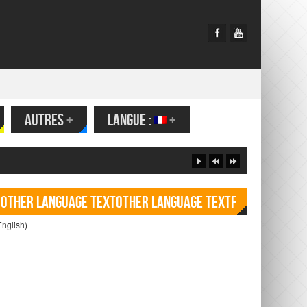
AUTRES
+
LANGUE :
+
Other language TextOther language Textf
English)