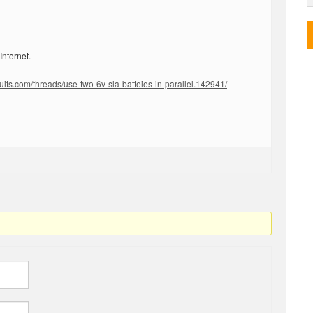
 Internet.
rcuits.com/threads/use-two-6v-sla-batteies-in-parallel.142941/