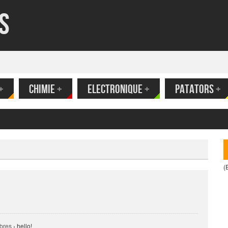
s
+
CHIMIE
+
ELECTRONIQUE
+
PATATORS
+
(
bres
›
hello!