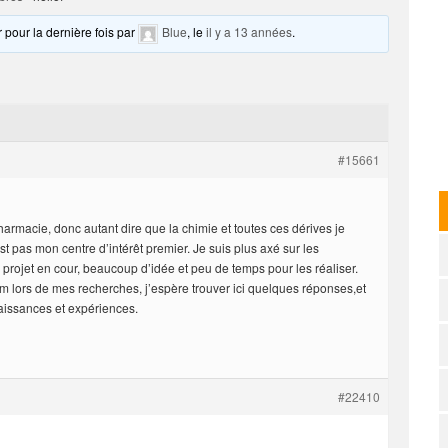
r pour la dernière fois par
Blue
, le
il y a 13 années
.
#15661
armacie, donc autant dire que la chimie et toutes ces dérives je
st pas mon centre d’intérêt premier. Je suis plus axé sur les
s projet en cour, beaucoup d’idée et peu de temps pour les réaliser.
um lors de mes recherches, j’espère trouver ici quelques réponses,et
aissances et expériences.
#22410