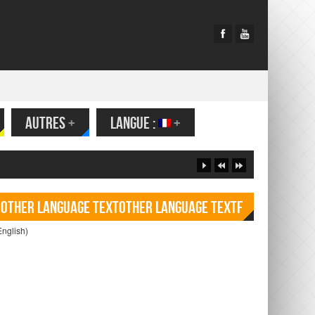
AUTRES
+
LANGUE :
+
Other language TextOther language Textf
English)