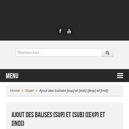
Rechercher
Menu
Contenu principal
Home
Sujet
Ajout des balises [sup] et [sub] ([exp] et [ind])
Ajout des balises [sup] et [sub] ([exp] et
[ind])