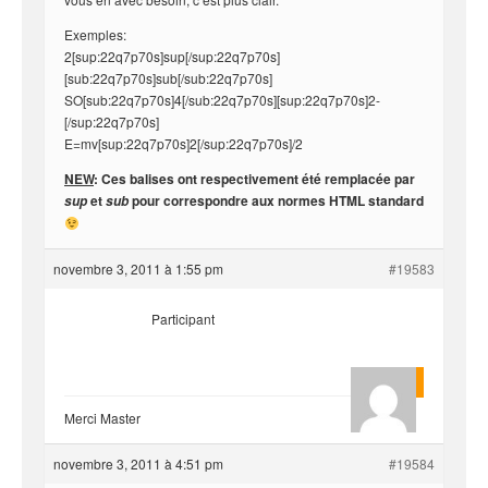
Exemples:
2[sup:22q7p70s]sup[/sup:22q7p70s]
[sub:22q7p70s]sub[/sub:22q7p70s]
SO[sub:22q7p70s]4[/sub:22q7p70s][sup:22q7p70s]2-
[/sup:22q7p70s]
E=mv[sup:22q7p70s]2[/sup:22q7p70s]/2
NEW
: Ces balises ont respectivement été remplacée par
et
pour correspondre aux normes HTML standard
sup
sub
novembre 3, 2011 à 1:55 pm
#19583
Participant
rounga
Merci Master
novembre 3, 2011 à 4:51 pm
#19584