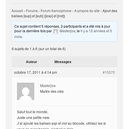
Accueil
›
Forums
›
Forum francophone
›
A propos du site
›
Ajout des
balises [sup] et [sub] ([exp] et [ind])
Ce sujet contient 5 réponses, 3 participants et a été mis à jour
pour la dernière fois par
Masterjoa
, le
il y a 13 années et 5
mois
.
6 sujets de 1 à 6 (sur un total de 6)
Auteur
Messages
octobre 17, 2011 à 4:14 pm
#15375
Masterjoa
Maître des clés
Salut tout le monde,
Juste une petite new.
J’ai ajouté les balises
exp
et
ind
au bbcode, utilisez les si
vous en avec besoin, c’est plus clair.