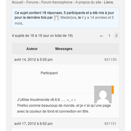
Accueil
›
Forums
›
Forum francophone
›
A propos du site
›
Liens.
Ce sujet contient 18 réponses, 5 participants et a été mis à jour
pour la dernière fois par
Masterjoa
, le
il y a 14 années et 3
mois
.
4 sujets de 16 à 19 (sur un total de 19)
←
1
2
Auteur
Messages
avril 14, 2012 à 5:05 pm
#21150
Participant
rounga
J’utilise troudmonde v6.6.6 ….. =_= »
Firefox comme beaucoup de monde, et je n’ai qu’une page
avec la couleur de fond et connextion en titre.
avril 17, 2012 à 6:52 pm
#21151