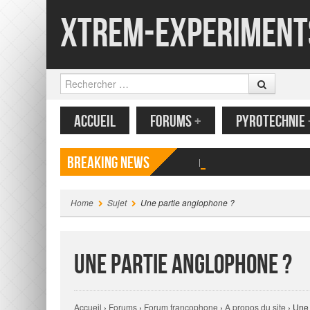
Xtrem-Experiment
Rechercher
MENU
CONTENU PRINCIPAL
ACCUEIL
FORUMS
+
PYROTECHNIE
Breaking News
Papillon volant en papier
Home
Sujet
Une partie anglophone ?
Une partie anglophone ?
Accueil
›
Forums
›
Forum francophone
›
A propos du site
›
Une 