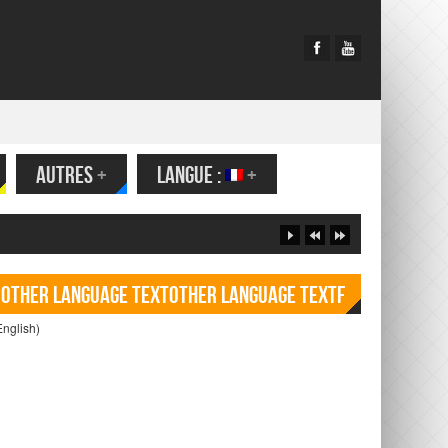
AUTRES
+
LANGUE :
+
Other language TextOther language Textf
English)