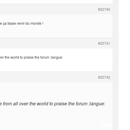
#22740
ue ça fasse venir du monde !
#22741
er the world to praise the forum :langue:
#22742
 from all over the world to praise the forum :langue:
@Blue