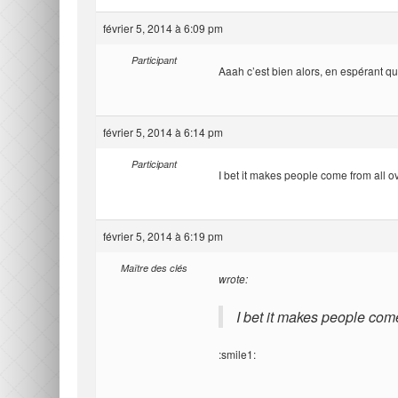
février 5, 2014 à 6:09 pm
Participant
Aaah c’est bien alors, en espérant q
février 5, 2014 à 6:14 pm
Participant
I bet it makes people come from all ov
février 5, 2014 à 6:19 pm
Maître des clés
wrote:
I bet it makes people come
:smile1: