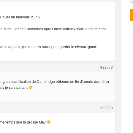
s jouer un mauvais tour !)
nfin surtout dans 2 semaines après mes partiels) donc je me relance
partie anglais, ça m’aidera aussi pour garder le niveau :good:
#22738
nglais (certification de Cambridge obtenue en fin d’année dernière)
is je suis partant
#22739
même temps que la grosse MàJ