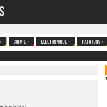
s
+
CHIMIE
+
ELECTRONIQUE
+
PATATORS
+
(
partie anglophone ?