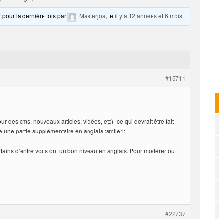
r pour la dernière fois par
Masterjoa
, le
il y a 12 années et 6 mois
.
#15711
ur des cms, nouveaux articles, vidéos, etc) -ce qui devrait être fait
ire une partie supplémentaire en anglais :smile1:
ertains d’entre vous ont un bon niveau en anglais. Pour modérer ou
#22737