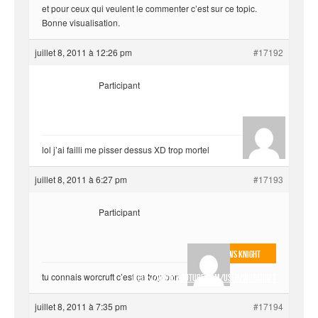
et pour ceux qui veulent le commenter c’est sur ce topic.
Bonne visualisation.
juillet 8, 2011 à 12:26 pm
#17192
Participant
hjf
lol j’ai failli me pisser dessus XD trop mortel
juillet 8, 2011 à 6:27 pm
#17193
Participant
The Shadows Knight
tu connais worcruft c’est ça trop bon
http://www.youtube.com/user/worcruft
juillet 8, 2011 à 7:35 pm
#17194