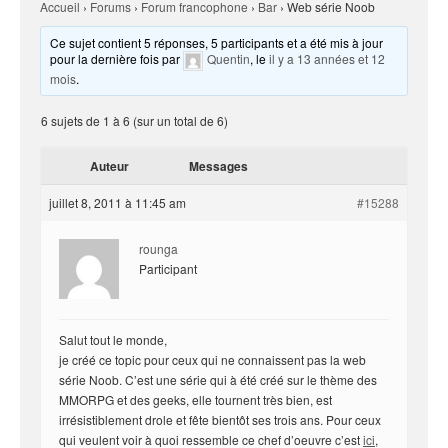
Accueil
›
Forums
›
Forum francophone
›
Bar
›
Web série Noob
Ce sujet contient 5 réponses, 5 participants et a été mis à jour
pour la dernière fois par
Quentin
, le
il y a 13 années et 12
mois
.
6 sujets de 1 à 6 (sur un total de 6)
Auteur
Messages
juillet 8, 2011 à 11:45 am
#15288
rounga
Participant
Salut tout le monde,
je créé ce topic pour ceux qui ne connaissent pas la web
série Noob. C’est une série qui à été créé sur le thème des
MMORPG et des geeks, elle tournent très bien, est
irrésistiblement drole et fête bientôt ses trois ans. Pour ceux
qui veulent voir à quoi ressemble ce chef d’oeuvre c’est
ici
,