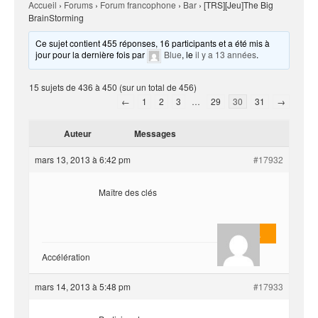
Accueil
›
Forums
›
Forum francophone
›
Bar
›
[TRS][Jeu]The Big
BrainStorming
Ce sujet contient 455 réponses, 16 participants et a été mis à
jour pour la dernière fois par
Blue
, le
il y a 13 années
.
15 sujets de 436 à 450 (sur un total de 456)
←
1
2
3
…
29
30
31
→
Auteur
Messages
mars 13, 2013 à 6:42 pm
#17932
Maître des clés
Masterjoa
Accélération
mars 14, 2013 à 5:48 pm
#17933