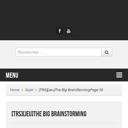
Rechercher
Menu
Contenu principal
Home
Sujet
[TRS][Jeu]The Big BrainStorming
Page 30
[TRS][Jeu]The Big BrainStorming