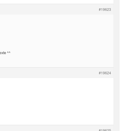
#19623
texte ^^
#19624
#19625