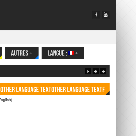
AUTRES
+
LANGUE :
+
Other language TextOther language Textf
English)