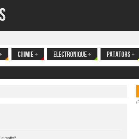
s
+
CHIMIE
+
ELECTRONIQUE
+
PATATORS
+
(
 je matte?