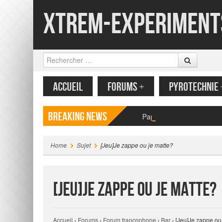
Xtrem-Experiment
Rechercher
MENU
CONTENU PRINCIPAL
ACCUEIL
FORUMS
+
PYROTECHNIE
Breaking News
Papillon volant en papier
Home
Sujet
[Jeu]Je zappe ou je matte?
[Jeu]Je zappe ou je matte?
Accueil
›
Forums
›
Forum francophone
›
Bar
›
[Jeu]Je zappe ou