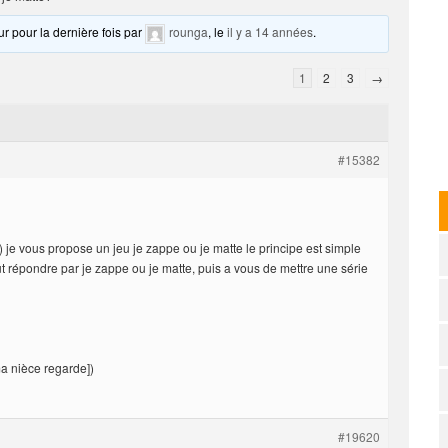
ur pour la dernière fois par
rounga
, le
il y a 14 années
.
1
2
3
→
#15382
 je vous propose un jeu je zappe ou je matte le principe est simple
ut répondre par je zappe ou je matte, puis a vous de mettre une série
ma nièce regarde])
#19620