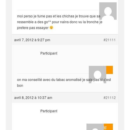
hjf
moi perso je fume pas et les chichas je trouve que sa
ressemble a des go** pour nains donc vu la tronche je
prefere pas essayer
avril 7, 2012 à 9:27 pm
#21111
Participant
AnlonEvil.
on ma conseillé avec du tabac aromatisé je sais pas si c’est
bon
avril 8, 2012 à 10:37 am
#21112
Participant
EvilOnHeart