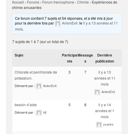
Accueil
›
Forums
›
Forum francophone
›
Chimie
›
Expériences de
chimie amusantes
Ce forum contient 7 sujets et 54 réponses, et a été mis à jour
pour la dernière fois par
AnlonEvil.
le
il y a 13 années et 11
mois
.
7 sujets de 1 à 7 (sur un total de 7)
Sujet
Participa
Message
Dernière
nts
s
publication
Chlorate et perchlorate de
3
7
il y a 13
potassium.
années et 11
mois
Démarré par :
AnlonEvil.
AnlonEvil.
besoin d’aide
5
8
il y a 14
années et 1
Démarré par :
hjf
mois
yvariro