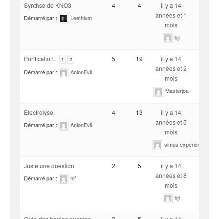
Synthse de KNO3
4
4
il y a 14
années et 1
Démarré par :
Leethium
mois
hjf
Purification.
5
19
il y a 14
1
2
années et 2
Démarré par :
AnlonEvil.
mois
Masterjoa
Electrolyse.
4
13
il y a 14
années et 5
Démarré par :
AnlonEvil.
mois
simus experience
Juste une question
2
5
il y a 14
années et 8
Démarré par :
hjf
mois
hjf
Crée des boules puantes
3
5
il y a 14