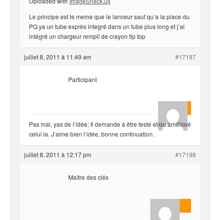
Uploaded with
ImageShack.us
Le principe est le meme que le lanceur sauf qu’a la place du
PQ ya un tube exprès integré dans un tube plus long et j’ai
intégré un chargeur rempli de crayon tip top
juillet 8, 2011 à 11:49 am
#17197
Participant
rounga
Pas mal, yas de l’idée; Il demande à être testé et/ou amélioré
celui la. J’aime bien l’idée, bonne continuation.
juillet 8, 2011 à 12:17 pm
#17198
Maître des clés
Masterjoa