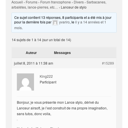
Accueil
›
Forums
›
Forum francophone
›
Divers
›
Sarbacanes,
arbalètes, lance-pierres, etc…
›
Lanceur de stylo
Ce sujet contient 13 réponses, 8 participants et a été mis à jour
pour la dernière fois par
yvariro
, le
il y a 14 années et 1
mois
.
14 sujets de 1 à 14 (sur un total de 14)
Auteur
Messages
juillet 8, 2011 à 11:38 am
#15289
King222
Participant
Bonjour, je vous présente mon Lance stylo, dérivé du
Lanceur airsoft, je l’est construit de ma propre imagination,
sans tutos, donc voila,