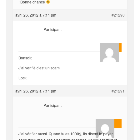
! Bonne chance
avril 26, 2012 à 7:11 pm
#21290
Participant
Quentin
Bonsoir,
J’ai verifié c’est un scam
Lock
avril 26, 2012 à 7:11 pm
#21291
Participant
AnlonEvil.
J’ai vérifier aussi. Quand tu as 1000$, ils disent te payer
dans deux mois. Mais pendant ce temps, ils vous facturent