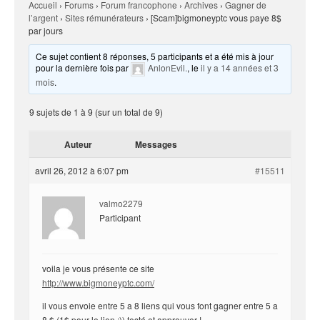
Accueil
›
Forums
›
Forum francophone
›
Archives
›
Gagner de
l’argent
›
Sites rémunérateurs
›
[Scam]bigmoneyptc vous paye 8$
par jours
Ce sujet contient 8 réponses, 5 participants et a été mis à jour
pour la dernière fois par
AnlonEvil.
, le
il y a 14 années et 3
mois
.
9 sujets de 1 à 9 (sur un total de 9)
Auteur
Messages
avril 26, 2012 à 6:07 pm
#15511
valmo2279
Participant
voila je vous présente ce site
http://www.bigmoneyptc.com/
il vous envoie entre 5 a 8 liens qui vous font gagner entre 5 a
8 $ (1$ pour le lien ;)) testé et approuver !