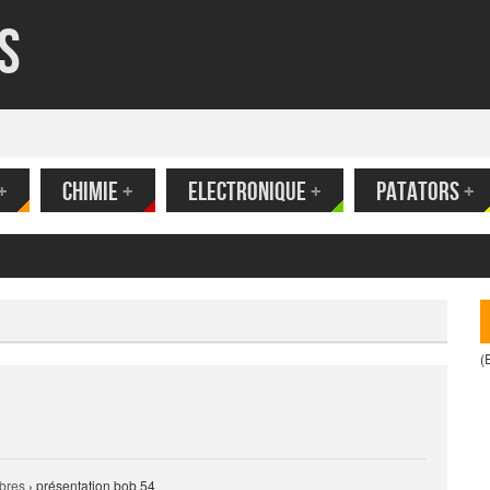
s
+
CHIMIE
+
ELECTRONIQUE
+
PATATORS
+
(
bres
›
présentation bob 54