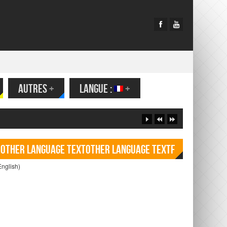
AUTRES
+
LANGUE :
+
Other language TextOther language Textf
English)