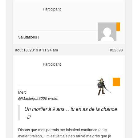
Participant
McBeain
Salutations !
août 18, 2013 à 11:24 am
#22598
Participant
Ilanovitch
Merci
@Masterjoa3000 wrote:
Un mortier à 9 ans… tu en as de la chance
=D
Disons que mes parents me faisaient confiance (et ils
avaient raison, il m’est jamais rien arrivé malgrès que je