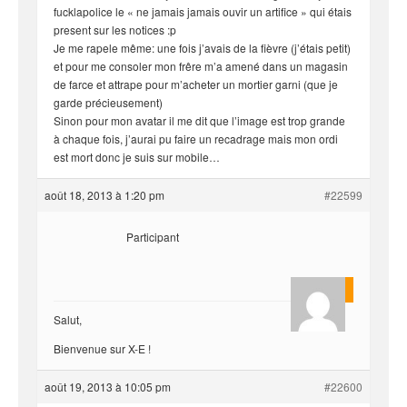
fucklapolice le « ne jamais jamais ouvir un artifice » qui étais
present sur les notices :p
Je me rapele même: une fois j’avais de la fièvre (j’étais petit)
et pour me consoler mon frêre m’a amené dans un magasin
de farce et attrape pour m’acheter un mortier garni (que je
garde précieusement)
Sinon pour mon avatar il me dit que l’image est trop grande
à chaque fois, j’aurai pu faire un recadrage mais mon ordi
est mort donc je suis sur mobile…
août 18, 2013 à 1:20 pm
#22599
Participant
Quentin
Salut,
Bienvenue sur X-E !
août 19, 2013 à 10:05 pm
#22600