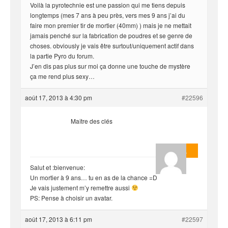
Voilà la pyrotechnie est une passion qui me tiens depuis
longtemps (mes 7 ans à peu près, vers mes 9 ans j’ai du
faire mon premier tir de mortier (40mm) ) mais je ne mettait
jamais penché sur la fabrication de poudres et se genre de
choses. obviously je vais être surtout/uniquement actif dans
la partie Pyro du forum.
J’en dis pas plus sur moi ça donne une touche de mystère
ça me rend plus sexy…
août 17, 2013 à 4:30 pm
#22596
Maître des clés
Masterjoa
Salut et :bienvenue:
Un mortier à 9 ans… tu en as de la chance =D
Je vais justement m’y remettre aussi
PS: Pense à choisir un avatar.
août 17, 2013 à 6:11 pm
#22597