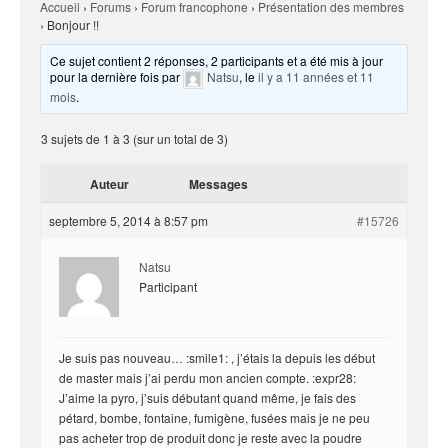
Accueil
›
Forums
›
Forum francophone
›
Présentation des membres
›
Bonjour !!
Ce sujet contient 2 réponses, 2 participants et a été mis à jour
pour la dernière fois par
Natsu
, le
il y a 11 années et 11
mois
.
3 sujets de 1 à 3 (sur un total de 3)
Auteur
Messages
septembre 5, 2014 à 8:57 pm
#15726
Natsu
Participant
Je suis pas nouveau… :smile1: , j’étais la depuis les début
de master mais j’ai perdu mon ancien compte. :expr28:
J’aime la pyro, j’suis débutant quand même, je fais des
pétard, bombe, fontaine, fumigène, fusées mais je ne peu
pas acheter trop de produit donc je reste avec la poudre