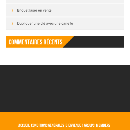
Briquet laser en vente
Dupliquer une clé avec une canette
Commentaires récents
ACCUEIL
CONDITIONS GÉNÉRALES
BIENVENUE !
GROUPS
MEMBERS