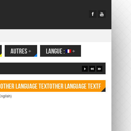
AUTRES
+
LANGUE :
+
Other language TextOther language Textf
English)