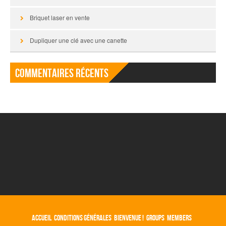
Briquet laser en vente
Dupliquer une clé avec une canette
Commentaires récents
ACCUEIL
CONDITIONS GÉNÉRALES
BIENVENUE !
GROUPS
MEMBERS