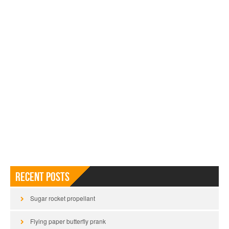
Recent Posts
Sugar rocket propellant
Flying paper butterfly prank