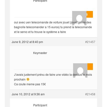
Participant
valmo2279
oui avec uen telecomande de voiture jouet (jouet genre des
bagnolle telecomander a 15 euros) tu prend la telecomande
et le servo et tu trouve le système a faire
June 9, 2012 at 8:40 pm
#21457
Keymaster
Masterjoa
J’avais justement prévu de faire une vidéo la dessus le mois
prochain
Ca coute meme pas 15€
June 10, 2012 at 9:36 am
#21458
Participant