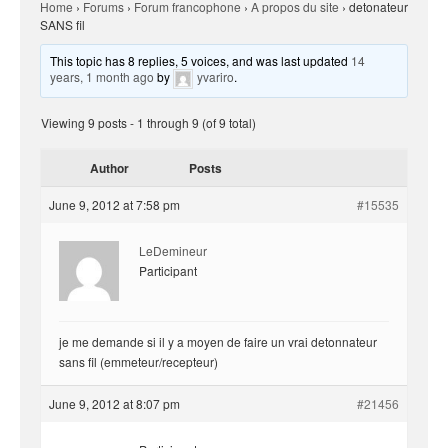
Home
›
Forums
›
Forum francophone
›
A propos du site
›
detonateur
SANS fil
This topic has 8 replies, 5 voices, and was last updated
14
years, 1 month ago
by
yvariro
.
Viewing 9 posts - 1 through 9 (of 9 total)
Author
Posts
June 9, 2012 at 7:58 pm
#15535
LeDemineur
Participant
je me demande si il y a moyen de faire un vrai detonnateur
sans fil (emmeteur/recepteur)
June 9, 2012 at 8:07 pm
#21456