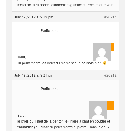
merci de ta raiponce :clindoeil: :bigsmile: :aurevoir: :aurevoir:
July 19, 2012 at 9:19 pm
#20211
Participant
yvariro
salut,
Tu peux mettre les deux du moment que ca isole bien
July 19, 2012 at 9:21 pm
#20212
Participant
AnlonEvil.
Salut,
je crois qu’il met de la bentonite (litière à chat en poudre et
t’humidifie) ou sinan tu peux mettre tu platre. Dans le deux