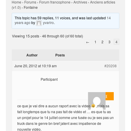
Home
›
Forums
›
Forum francophone
›
Archives
›
Anciens articles
(v1.0)
›
Fontaine
This topic has 59 replies, 11 voices, and was last updated
14
years ago
by
yvariro
.
Viewing 15 posts - 46 through 60 (of 60 total)
←
1
2
3
4
Author
Posts
June 20, 2012 at 10:19 am
#20208
Participant
keke09keke
ce que je vai dire a aucun raport avec la video
,mais sa
fait longtemps que tu na pas fait de vidéo et … es-que tu as
un projet pour le 14 juillet comme une fusée ou je ses pas un
truck dans le genre bn bref jatent avec impatience de
nouvelle vidéo.