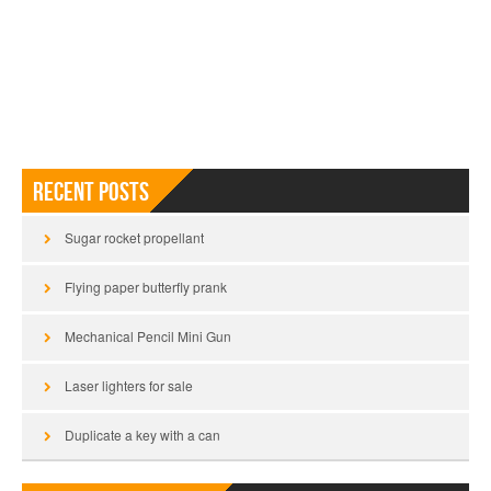
Recent Posts
Sugar rocket propellant
Flying paper butterfly prank
Mechanical Pencil Mini Gun
Laser lighters for sale
Duplicate a key with a can