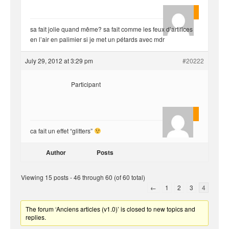
Florent
sa fait jolie quand même? sa fait comme les feux d’artifices
en l’air en palimier si je met un pétards avec mdr
July 29, 2012 at 3:29 pm
#20222
Participant
yvariro
ca fait un effet “glitters”
Author
Posts
Viewing 15 posts - 46 through 60 (of 60 total)
←
1
2
3
4
The forum ‘Anciens articles (v1.0)’ is closed to new topics and
replies.