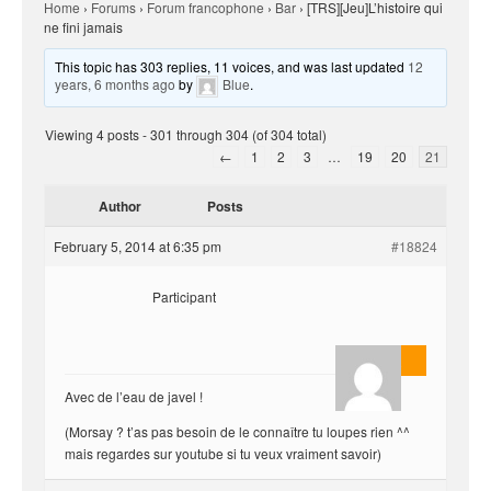
Home
›
Forums
›
Forum francophone
›
Bar
›
[TRS][Jeu]L’histoire qui
ne fini jamais
This topic has 303 replies, 11 voices, and was last updated
12
years, 6 months ago
by
Blue
.
Viewing 4 posts - 301 through 304 (of 304 total)
←
1
2
3
…
19
20
21
Author
Posts
February 5, 2014 at 6:35 pm
#18824
Participant
AnlonEvil.
Avec de l’eau de javel !
(Morsay ? t’as pas besoin de le connaître tu loupes rien ^^
mais regardes sur youtube si tu veux vraiment savoir)