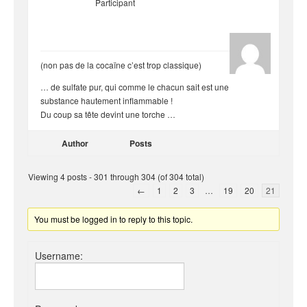
Participant
Blue
(non pas de la cocaïne c’est trop classique)
… de sulfate pur, qui comme le chacun sait est une
substance hautement inflammable !
Du coup sa tête devint une torche …
Author
Posts
Viewing 4 posts - 301 through 304 (of 304 total)
←
1
2
3
…
19
20
21
You must be logged in to reply to this topic.
Username: