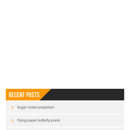
Recent Posts
Sugar rocket propellant
Flying paper butterfly prank