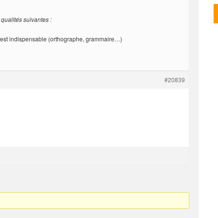
 qualités suivantes :
e est indispensable (orthographe, grammaire…)
#20839
ce sujet