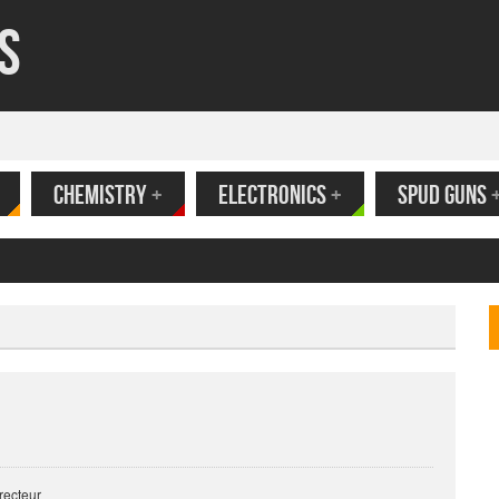
s
CHEMISTRY
+
ELECTRONICS
+
SPUD GUNS
ank
recteur