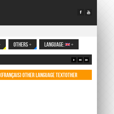
+
OTHERS
+
LANGUAGE:
+
(Français) Other language TextOther
language Textf