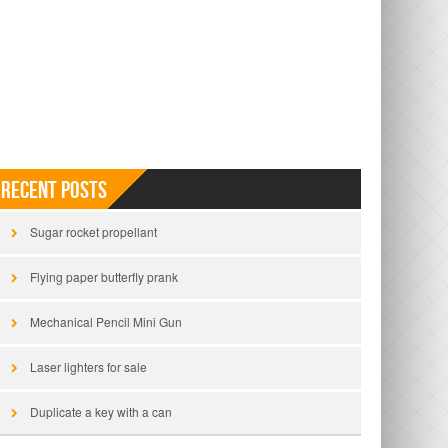
Recent Posts
Sugar rocket propellant
Flying paper butterfly prank
Mechanical Pencil Mini Gun
Laser lighters for sale
Duplicate a key with a can