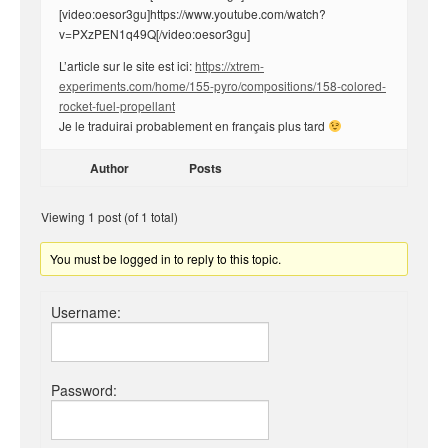
[video:oesor3gu]https://www.youtube.com/watch?
v=PXzPEN1q49Q[/video:oesor3gu]
L’article sur le site est ici:
https://xtrem-
experiments.com/home/155-pyro/compositions/158-colored-
rocket-fuel-propellant
Je le traduirai probablement en français plus tard
Author
Posts
Viewing 1 post (of 1 total)
You must be logged in to reply to this topic.
Username:
Password: