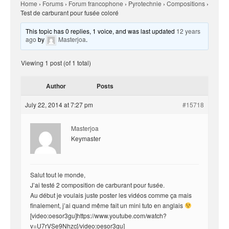
Home
›
Forums
›
Forum francophone
›
Pyrotechnie
›
Compositions
›
Test de carburant pour fusée coloré
This topic has 0 replies, 1 voice, and was last updated
12 years
ago
by
Masterjoa
.
Viewing 1 post (of 1 total)
Author
Posts
July 22, 2014 at 7:27 pm
#15718
Masterjoa
Keymaster
Salut tout le monde,
J’ai testé 2 composition de carburant pour fusée.
Au début je voulais juste poster les vidéos comme ça mais
finalement, j’ai quand même fait un mini tuto en anglais
[video:oesor3gu]https://www.youtube.com/watch?
v=U7rVSe9Nhzc[/video:oesor3gu]