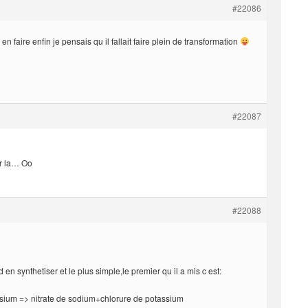
#22086
en faire enfin je pensais qu il fallait faire plein de transformation
#22087
ar la… Oo
#22088
 en synthetiser et le plus simple,le premier qu il a mis c est:
sium => nitrate de sodium+chlorure de potassium