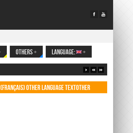
+
OTHERS
+
LANGUAGE:
+
(Français) Other language TextOther
language Textf