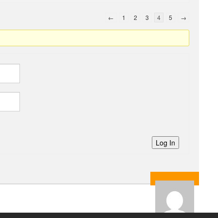
←
1
2
3
4
5
→
Log In