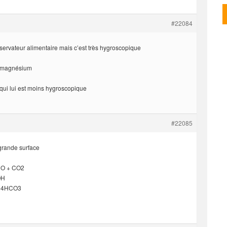
#22084
servateur alimentaire mais c’est très hygroscopique
u magnésium
m qui lui est moins hygroscopique
#22085
grande surface
2O + CO2
OH
H4HCO3