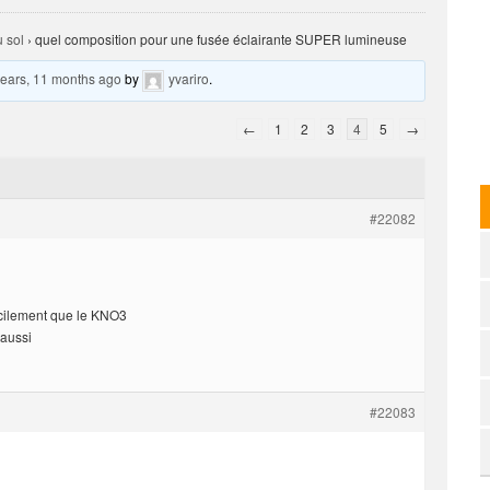
 sol
›
quel composition pour une fusée éclairante SUPER lumineuse
years, 11 months ago
by
yvariro
.
←
1
2
3
4
5
→
#22082
facilement que le KNO3
 aussi
#22083