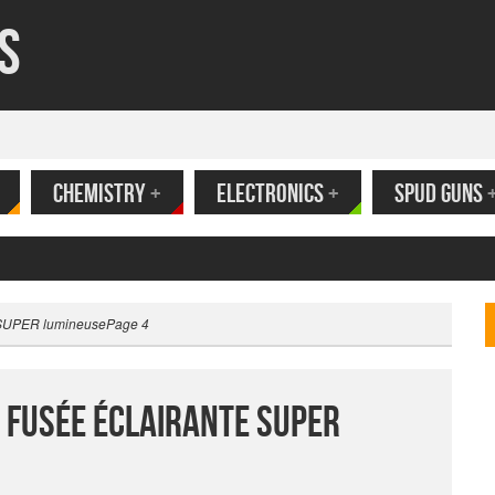
s
CHEMISTRY
+
ELECTRONICS
+
SPUD GUNS
ank
e SUPER lumineuse
Page 4
 fusée éclairante SUPER