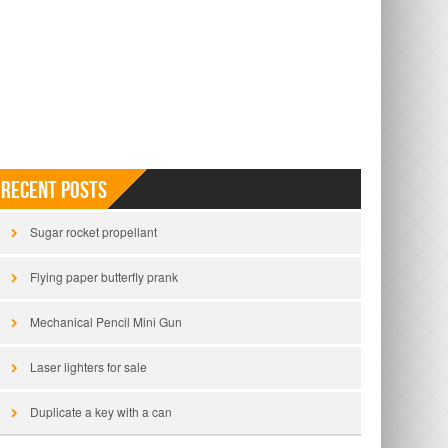
Recent Posts
Sugar rocket propellant
Flying paper butterfly prank
Mechanical Pencil Mini Gun
Laser lighters for sale
Duplicate a key with a can