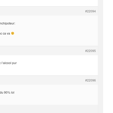
#22094
unchipoteur:
onc ca va
#22095
c l’alcool pur
#22096
 du 90% lol