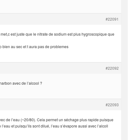
#22091
u met,c est juste que le nitrate de sodium est plus hygroscopique que
po bien au sec et t aura pas de problemes
#22092
charbon avec de l’alcool ?
#22093
l avec de l’eau (~20/80). Cela permet un séchage plus rapide puisque
l’eau et puisqu’ils sont dilué, l’eau s’évapore aussi avec l’alcoll