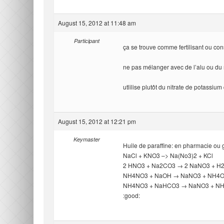
August 15, 2012 at 11:48 am
Participant
ça se trouve comme fertilisant ou con
ne pas mélanger avec de l’alu ou d
utlilise plutôt du nitrate de potassiu
August 15, 2012 at 12:21 pm
Keymaster
Huile de paraffine: en pharmacie ou 
NaCl + KNO3 –> Na(No3)2 + KCl
2 HNO3 + Na2CO3 → 2 NaNO3 + H
NH4NO3 + NaOH → NaNO3 + NH4
NH4NO3 + NaHCO3 → NaNO3 + N
:good: