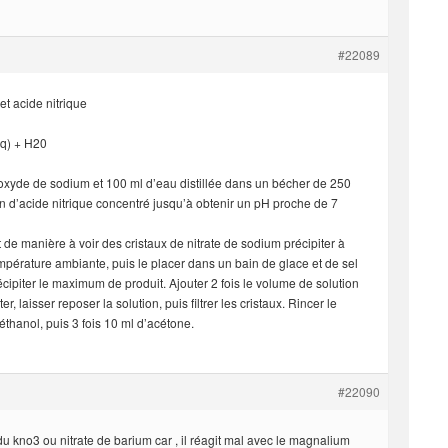
#22089
t acide nitrique
q) + H20
oxyde de sodium et 100 ml d’eau distillée dans un bécher de 250
on d’acide nitrique concentré jusqu’à obtenir un pH proche de 7
 de manière à voir des cristaux de nitrate de sodium précipiter à
température ambiante, puis le placer dans un bain de glace et de sel
cipiter le maximum de produit. Ajouter 2 fois le volume de solution
, laisser reposer la solution, puis filtrer les cristaux. Rincer le
éthanol, puis 3 fois 10 ml d’acétone.
#22090
du kno3 ou nitrate de barium car , il réagit mal avec le magnalium